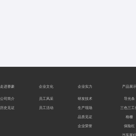
走进赛豪
企业文化
企业实力
产品展
公司简介
员工风采
研发技术
导光条
历史见证
员工活动
生产现场
三色三工
品质见证
格栅
企业荣誉
保险杠
汽车尾